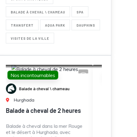
BALADE À CHEVAL \ CHAMEAU
SPA
TRANSFERT
AQUA PARK
DAUPHINS
VISITES DE LA VILLE
Nos incontournables
Nos 
Promenades en Mer
Hurghada
Hu
res
Speed boat Pack
Jour
mari
ouge
Location de speed boat privé ou
semi-privé (3-4h) avec dauphins,
Journé