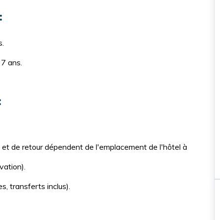
option coucher de soleil pour un
aventure inoubliable
:
s.
35€
 7 ans.
:
et de retour dépendent de l'emplacement de l'hôtel à
vation).
s, transferts inclus).