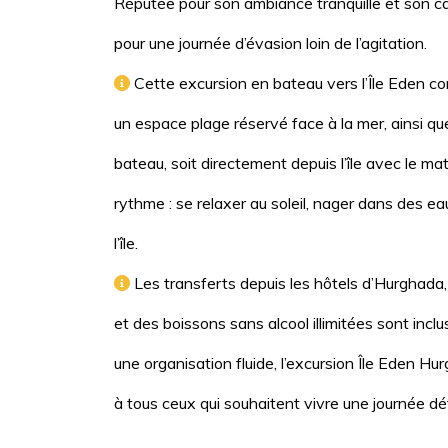
Réputée pour son ambiance tranquille et son ca
pour une journée d’évasion loin de l’agitation.
Cette excursion en bateau vers l’Île Eden c
un espace plage réservé face à la mer, ainsi que 
bateau, soit directement depuis l’île avec le mat
rythme : se relaxer au soleil, nager dans des e
l’île.
Les transferts depuis les hôtels d’Hurghada, u
et des boissons sans alcool illimitées sont incl
une organisation fluide, l’excursion Île Eden H
à tous ceux qui souhaitent vivre une journée d