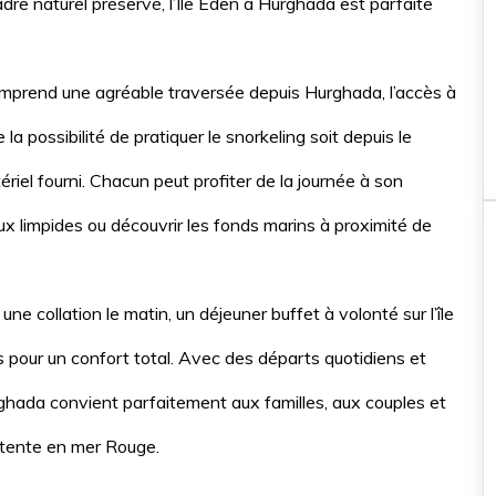
dre naturel préservé, l’Île Eden à Hurghada est parfaite
omprend une agréable traversée depuis Hurghada, l’accès à
la possibilité de pratiquer le snorkeling soit depuis le
ériel fourni. Chacun peut profiter de la journée à son
aux limpides ou découvrir les fonds marins à proximité de
Nos incontournables
ne collation le matin, un déjeuner buffet à volonté sur l’île
Balade à cheval \ chameau
us pour un confort total. Avec des départs quotidiens et
Hurghada
Balade à cheval de 2 heu
urghada convient parfaitement aux familles, aux couples et
étente en mer Rouge.
Balade à cheval dans la mer R
et le désert à Hurghada, avec