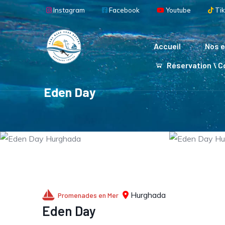
Aller au contenu principal
Instagram
Facebook
Youtube
Tik
Main navigation
Accueil
Nos e
Réservation \ 
Eden Day
Hurghada
Promenades en Mer
Eden Day