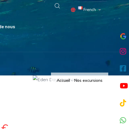
French
Lister les actio
de nous
Accueil
-
Nos excursions
0€