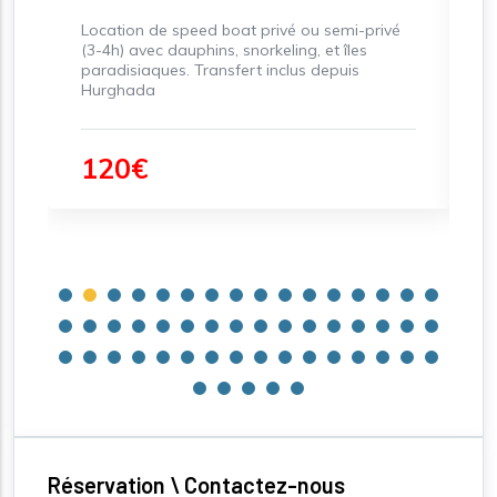
Location de speed boat privé ou semi-privé
J
(3-4h) avec dauphins, snorkeling, et îles
p
paradisiaques. Transfert inclus depuis
to
Hurghada
ce
120€
Réservation \ Contactez-nous