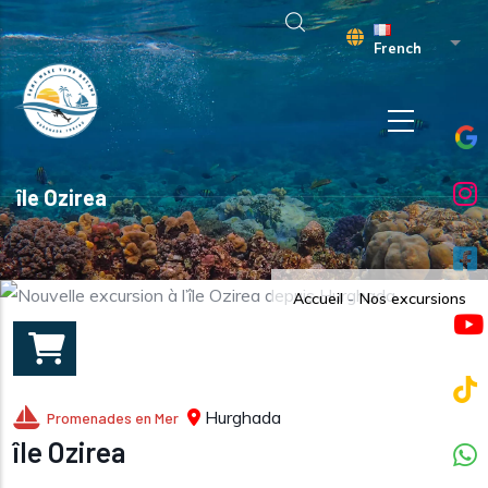
Aller au contenu principal
Liste
French
île Ozirea
Accueil
-
Nos excursions
Hurghada
Promenades en Mer
île Ozirea