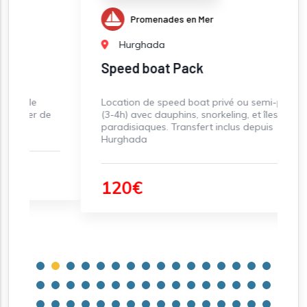
Promenades en Mer
Hurghada
Speed boat Pack
Location de speed boat privé ou semi-privé
J
e
(3-4h) avec dauphins, snorkeling, et îles
p
paradisiaques. Transfert inclus depuis
t
Hurghada
c
120€