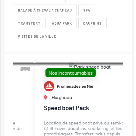
BALADE À CHEVAL \ CHAMEAU
SPA
TRANSFERT
AQUA PARK
DAUPHINS
VISITES DE LA VILLE
Nos incontournables
Promenades en Mer
Hurghada
Speed boat Pack
J
Location de speed boat privé ou semi-privé
J
e
(3-4h) avec dauphins, snorkeling, et îles
p
paradisiaques. Transfert inclus depuis
t