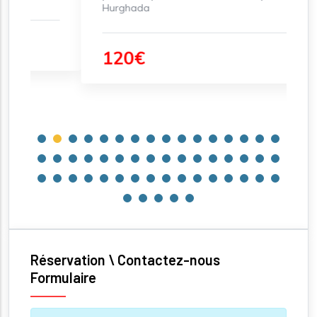
Hurghada
c
120€
Réservation \ Contactez-nous
Formulaire