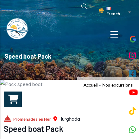
Aller au contenu principal
Liste
French
Speed boat Pack
Accueil
-
Nos excursions
Hurghada
Promenades en Mer
Speed boat Pack