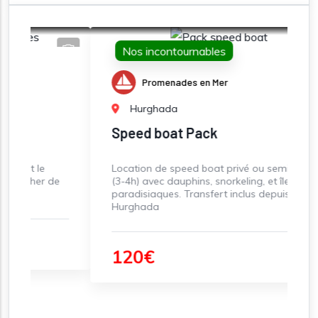
Nos incontournables
Promenades en Mer
Hurghada
Speed boat Pack
Location de speed boat privé ou semi-privé
e
(3-4h) avec dauphins, snorkeling, et îles
paradisiaques. Transfert inclus depuis
t
Hurghada
c
120€