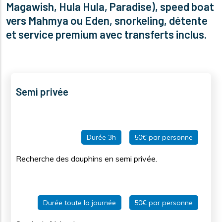
Magawish, Hula Hula, Paradise), speed boat
vers Mahmya ou Eden, snorkeling, détente
et service premium avec transferts inclus.
Semi privée
Durée 3h
50€ par personne
Recherche des dauphins en semi privée.
Durée toute la journée
50€ par personne