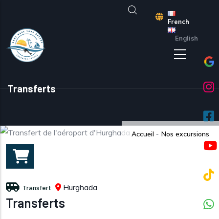
Aller au contenu principal
French
English
Transferts
Accueil
-
Nos excursions
Hurghada
Transfert
Transferts