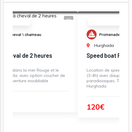
Nos incontournables
u
Promenades en Mer
Hurghada
eures
Speed boat Pack
ouge et le
Location de speed boat privé ou semi-privé
n coucher de
(3-4h) avec dauphins, snorkeling, et îles
iable
paradisiaques. Transfert inclus depuis
Hurghada
120€