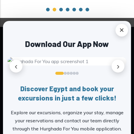
×
Download Our App Now
‹
›
Red sea trips expertes - all done just for you -
Discover Egypt and book your
we are hurghada for you
excursions in just a few clicks!
Hurghada_foryou is the story of a meeting
Explore our excursions, organize your stay, manage
between Camille, a French woman passionate
your reservations and contact our team directly
about travel and discovery, and an Egyptian
through the Hurghada For You mobile application.
Yosri. After numerous trips to Egypt, mainly to