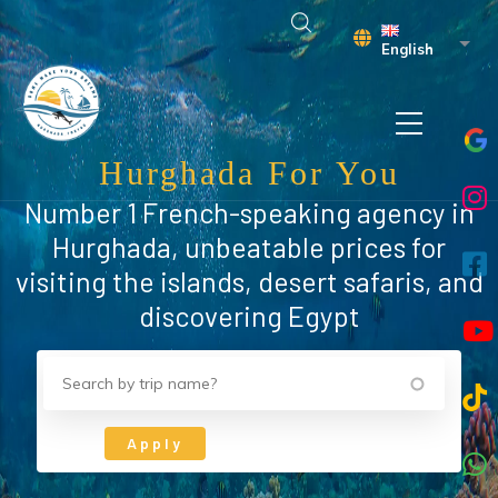
Skip to main content
List 
English
Hurghada For You
Number 1 French-speaking agency in
Hurghada, unbeatable prices for
visiting the islands, desert safaris, and
discovering Egypt