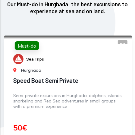
Our Must-do in Hurghada: the best excursions to
experience at sea and on land.
Must-do
Sea Trips
Hurghada
Speed Boat Semi Private
Semi-private excursions in Hurghada: dolphins, islands,
snorkeling and Red Sea adventures in small groups
with a premium experience
50€