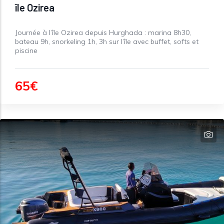
île Ozirea
Journée à l’île Ozirea depuis Hurghada : marina 8h30,
bateau 9h, snorkeling 1h, 3h sur l’île avec buffet, softs et
piscine
65€