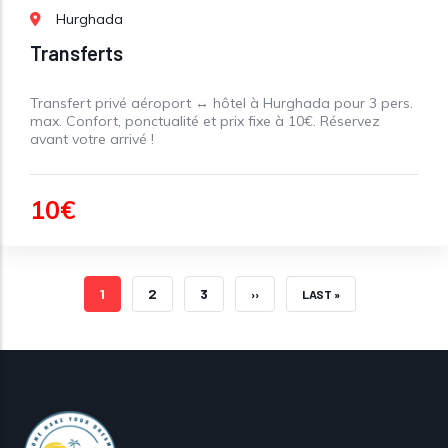
Hurghada
Transferts
Transfert privé aéroport ↔️ hôtel à Hurghada pour 3 pers.
max. Confort, ponctualité et prix fixe à 10€. Réservez
avant votre arrivé !
10€
PAGE COURANTE
PAGE
PAGE
1
2
3
PAGE SUIVANTE
DERNIÈRE PAGE
››
LAST »