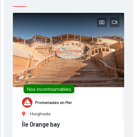
J
J
p
t
Nos incontournables
ce
Promenades en Mer
Hurghada
Île Orange bay