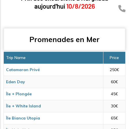
aujourd'hui
10/8/2026
Promenades en Mer
Trip Name
Price
Catamaran Privé
250€
Eden Day
60€
Île + Plongée
45€
Île + White Island
30€
Île Bianca Utopia
65€