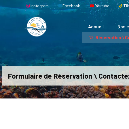
Aller au contenu principal
Instagram
Facebook
Youtube
Tik
Main navigation
Accueil
Nos e
Réservation \ 
Formulaire de Réservation \ Contact