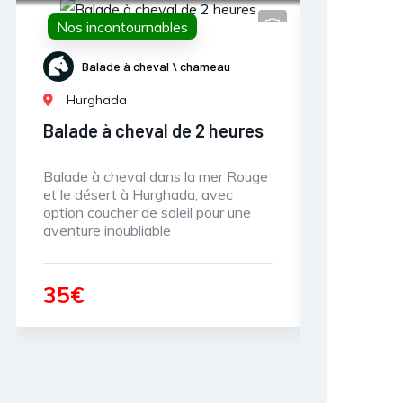
tournables
Nos incontournables
 à cheval \ chameau
Promenades en Mer
a
Hurghada
cheval de 2 heures
Speed boat Pack
eval dans la mer Rouge
Location de speed boat privé 
t à Hurghada, avec
semi-privé (3-4h) avec dauphi
er de soleil pour une
snorkeling, et îles paradisiaque
ubliable
Transfert inclus depuis Hurgh
120€