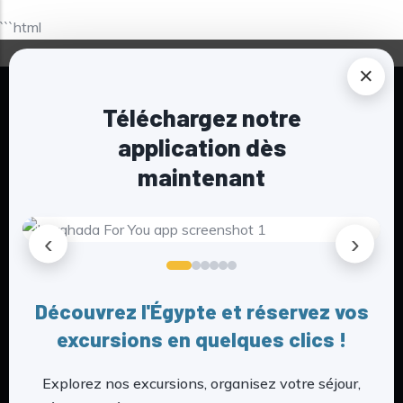
```html
×
Téléchargez notre
application dès
maintenant
‹
›
Hurghada_foryou c’est l’histoire d’une
rencontre entre Camille, une Française
passionnée de voyage et de découverte et
Découvrez l'Égypte et réservez vos
d’un Egyptien Yosri. Après de nombreux
excursions en quelques clics !
voyages en Egypte, principalement sur
Hurghada et surtout fatigués des tromperies
Explorez nos excursions, organisez votre séjour,
et de l’incertitude qui accompagnent souvent