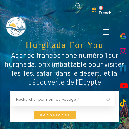
Aller au contenu principal
Liste
French
Hurghada For You
Agence francophone numéro 1 sur
hurghada, prix imbattable pour visiter
les îles, safari dans le désert, et la
découverte de l’Égypte