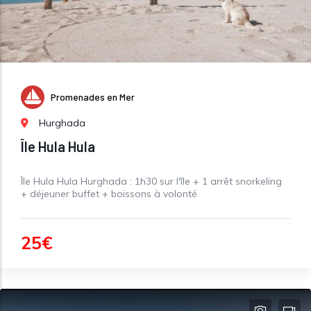
Promenades en Mer
Hurghada
Île Hula Hula
Île Hula Hula Hurghada : 1h30 sur l'île + 1 arrêt snorkeling
+ déjeuner buffet + boissons à volonté
25€