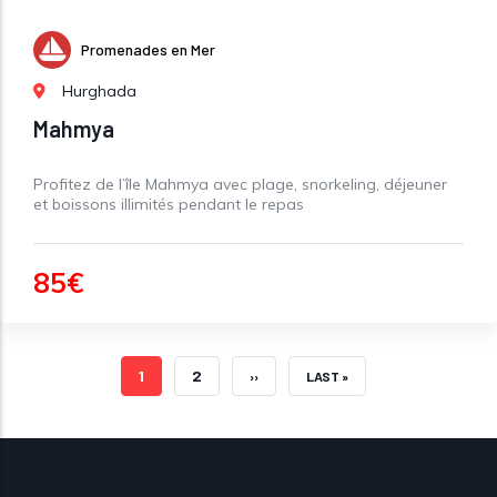
Promenades en Mer
Hurghada
Mahmya
Profitez de l’île Mahmya avec plage, snorkeling, déjeuner
et boissons illimités pendant le repas
85€
PAGE COURANTE
PAGE
1
2
PAGE SUIVANTE
DERNIÈRE PAGE
››
LAST »