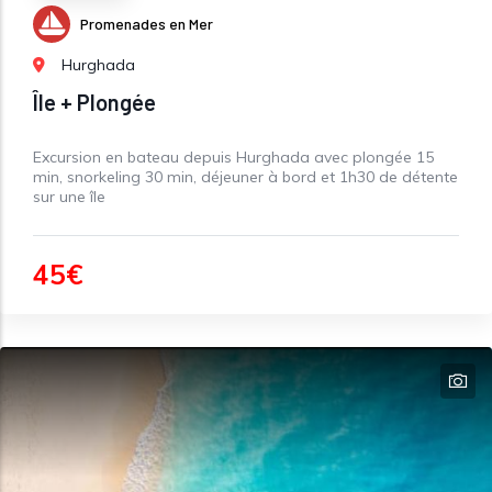
Promenades en Mer
Hurghada
Île + Plongée
Excursion en bateau depuis Hurghada avec plongée 15
min, snorkeling 30 min, déjeuner à bord et 1h30 de détente
sur une île
45€