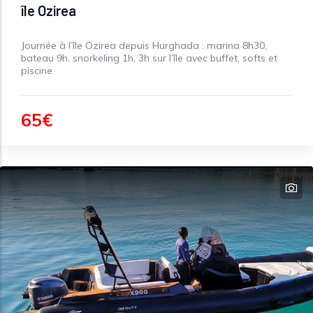
île Ozirea
Journée à l’île Ozirea depuis Hurghada : marina 8h30,
bateau 9h, snorkeling 1h, 3h sur l’île avec buffet, softs et
piscine
65€