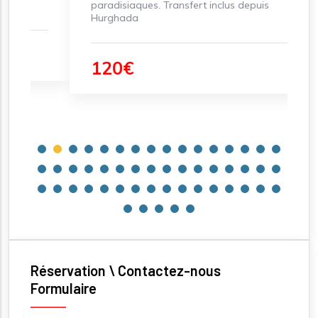
paradisiaques. Transfert inclus depuis
to
Hurghada
ce
120€
Réservation \ Contactez-nous
Formulaire