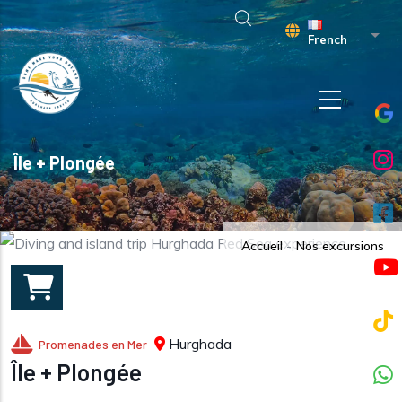
Aller au contenu principal
Liste
French
Île + Plongée
Accueil
-
Nos excursions
Hurghada
Promenades en Mer
Île + Plongée