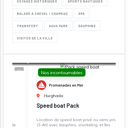
VOYAGES HISTORIQUES
SPORTS NAUTIQUES
BALADE À CHEVAL \ CHAMEAU
SPA
TRANSFERT
AQUA PARK
DAUPHINS
VISITES DE LA VILLE
Nos incontournables
Promenades en Mer
Hurghada
Speed boat Pack
J
Location de speed boat privé ou semi-privé
J
e
(3-4h) avec dauphins, snorkeling, et îles
p