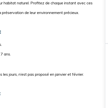
ur habitat naturel. Profitez de chaque instant avec ces
a préservation de leur environnement précieux.
:
s.
 7 ans.
Nos incontournables
Balade à cheval \ cham
 les jours, n’est pas proposé en janvier et février.
Hurghada
Balade à cheval de 2 
:
Balade à cheval dans la m
et le désert à Hurghada, a