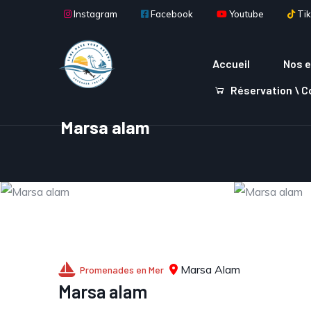
Aller au contenu principal
Instagram
Facebook
Youtube
Tik
Main navigation
Accueil
Nos e
Réservation \ 
Marsa alam
Marsa Alam
Promenades en Mer
Marsa alam