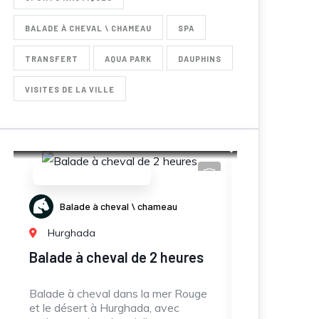
BALADE À CHEVAL \ CHAMEAU
SPA
TRANSFERT
AQUA PARK
DAUPHINS
VISITES DE LA VILLE
Nos incontournables
eau
Promenades en Mer
Hurghada
heures
Speed boat Pack
J
m
er Rouge
Location de speed boat privé ou
vec
semi-privé (3-4h) avec dauphins,
J