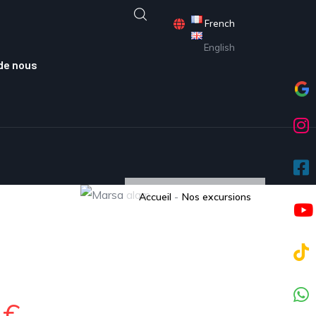
French
English
de nous
Accueil
-
Nos excursions
0€