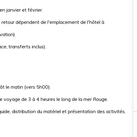
option coucher de soleil po
aventure inoubliable
n janvier et février.
e retour dépendent de l'emplacement de l'hôtel à
35€
vation).
ce, transferts inclus).
ôt le matin (vers 5h00).
 voyage de 3 à 4 heures le long de la mer Rouge.
ide, distribution du matériel et présentation des activités.