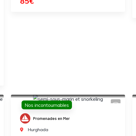
85€
Nos incontournables
Promenades en Mer
Hurghada