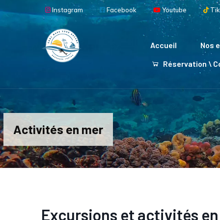
Aller au contenu principal
Instagram
Facebook
Youtube
Tik
Main navigation
Accueil
Nos e
Réservation \ 
Activités en mer
Excursions et activités e