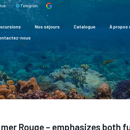
tok
Telegram
xcursions
Nos séjours
Catalogue
À propos 
Contactez-nous
n mer Rouge – emphasizes both f