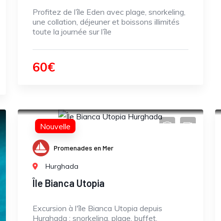
Profitez de l’île Eden avec plage, snorkeling,
une collation, déjeuner et boissons illimités
toute la journée sur l’île
60€
Nouvelle
Promenades en Mer
Hurghada
Île Bianca Utopia
Excursion à l'île Bianca Utopia depuis
Hurghada : snorkeling, plage, buffet,