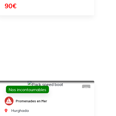
90€
Nos incontournables
Promenades en Mer
Hurghada