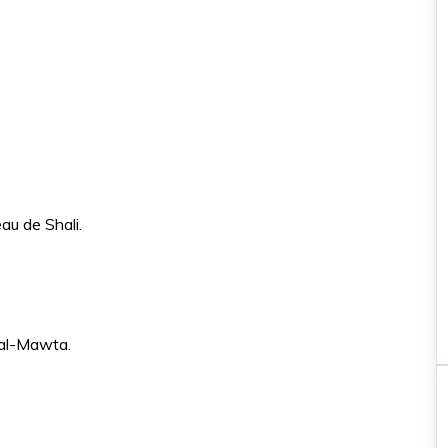
option coucher de soleil pour 
aventure inoubliable
35€
au de Shali.
 al-Mawta.