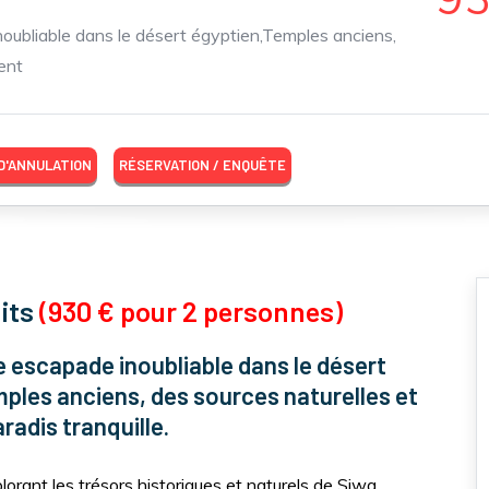
oubliable dans le désert égyptien,Temples anciens,
ent
 D'ANNULATION
RÉSERVATION / ENQUÊTE
uits
(930 € pour 2 personnes)
 escapade inoubliable dans le désert
ples anciens, des sources naturelles et
adis tranquille.
orant les trésors historiques et naturels de Siwa.