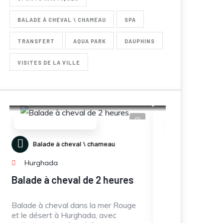
BALADE À CHEVAL \ CHAMEAU
SPA
TRANSFERT
AQUA PARK
DAUPHINS
VISITES DE LA VILLE
Nos incontournables
No
Promenades en Mer
Hurghada
ures
Speed boat Pack
Jou
mar
 Rouge
Location de speed boat privé ou
semi-privé (3-4h) avec dauphins,
Jour