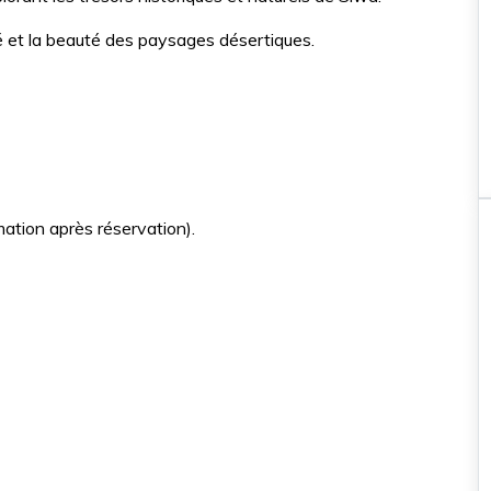
ité et la beauté des paysages désertiques.
mation après réservation).
Nos incontournables
Balade à cheval \ chameau
Hurghada
Balade à cheval de 2 he
Balade à cheval dans la mer
et le désert à Hurghada, avec