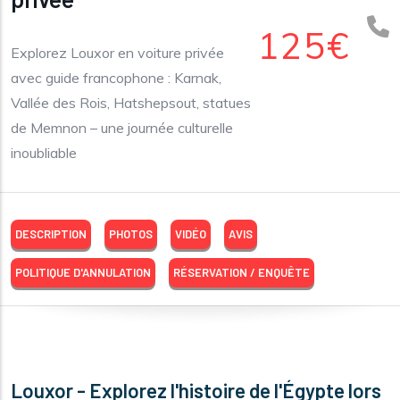
125€
Explorez Louxor en voiture privée
avec guide francophone : Karnak,
Vallée des Rois, Hatshepsout, statues
de Memnon – une journée culturelle
inoubliable
DESCRIPTION
PHOTOS
VIDÉO
AVIS
POLITIQUE D'ANNULATION
RÉSERVATION / ENQUÊTE
Louxor - Explorez l'histoire de l'Égypte lors