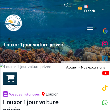
Aller au contenu principal
Liste
French
Louxor 1 jour voiture privée
Accueil
-
Nos excursions
Louxor
Voyages historiques
Louxor 1 jour voiture
privée