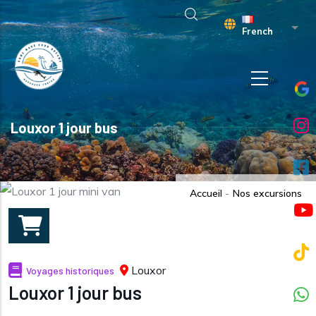
Aller au contenu principal
Liste
French
Louxor 1 jour bus
Accueil
-
Nos excursions
Louxor
Voyages historiques
Louxor 1 jour bus