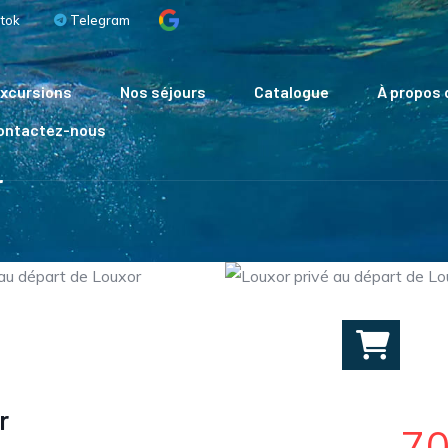
tok
Telegram
xcursions
Nos séjours
Catalogue
À propos 
Contactez-nous
r
r
7