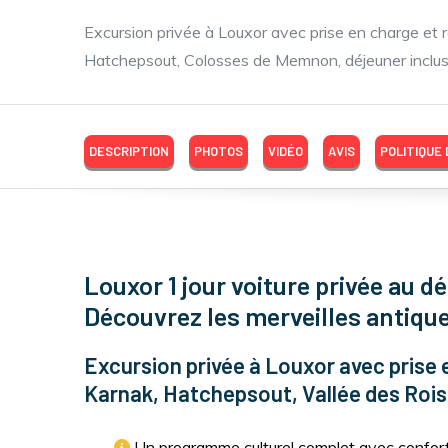
Excursion privée à Louxor avec prise en charge et re
Hatchepsout, Colosses de Memnon, déjeuner inclu
DESCRIPTION
PHOTOS
VIDÉO
AVIS
POLITIQUE
Louxor 1 jour voiture privée au d
Découvrez les merveilles antiqu
Excursion privée à Louxor avec prise e
Karnak, Hatchepsout, Vallée des Rois
Un programme culturel complet avec confort 