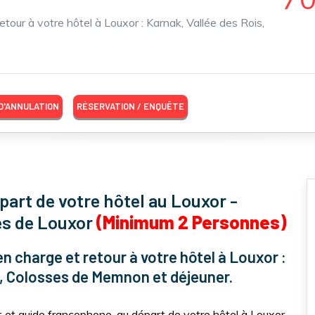
tour à votre hôtel à Louxor : Karnak, Vallée des Rois,
s
 D'ANNULATION
RÉSERVATION / ENQUÊTE
épart de votre hôtel au Louxor -
es de Louxor
(Minimum 2 Personnes)
n charge et retour à votre hôtel à Louxor :
, Colosses de Memnon et déjeuner.
et guide francophone, au départ de votre hôtel à Louxor.