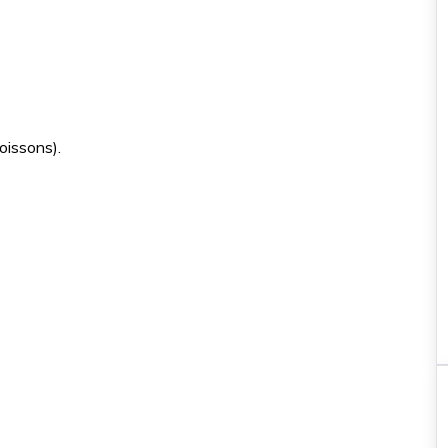
option coucher de soleil pour une
aventure inoubliable
35€
oissons).