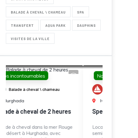
BALADE À CHEVAL \ CHAMEAU
SPA
TRANSFERT
AQUA PARK
DAUPHINS
VISITES DE LA VILLE
Nos incontournables
Nos i
Promenades en Mer
Pr
Hurghada
Hur
s
Speed boat Pack
Journ
marin
ge
Location de speed boat privé ou
semi-privé (3-4h) avec dauphins,
Journée