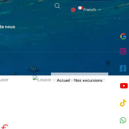
French
Lister les actio
de nous
Accueil
-
Nos excursions
0€