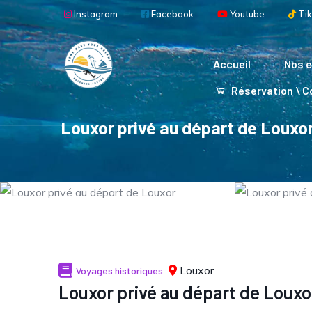
Aller au contenu principal
Instagram
Facebook
Youtube
Tik
Main navigation
Accueil
Nos e
Réservation \ 
Louxor privé au départ de Louxo
Louxor
Voyages historiques
Louxor privé au départ de Louxo