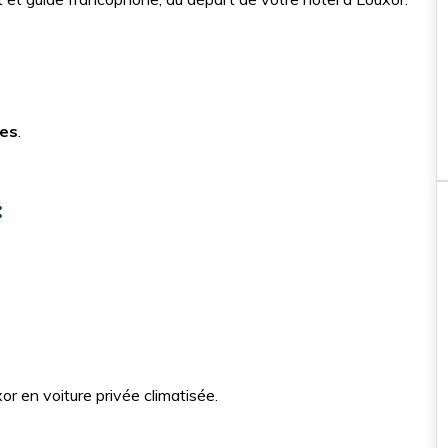
es
.
:
Nos incontournables
Balade à cheval \ chameau
Hurghada
Balade à cheval de 2 heure
r en voiture privée climatisée.
Balade à cheval dans la mer Rou
et le désert à Hurghada, avec