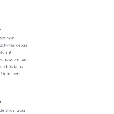
e
était mon
 activités depuis
étaient
avons adoré tout
t de très bons
s. Un immense
e
de Shaima qui