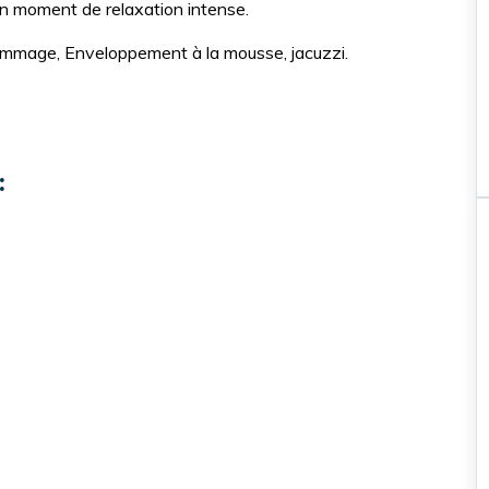
n moment de relaxation intense.
gommage, Enveloppement à la mousse, jacuzzi.
:
Nos incontournables
Balade à cheval \ cham
Hurghada
Balade à cheval de 2 
Balade à cheval dans la m
et le désert à Hurghada, a