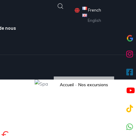
French
English
de nous
Accueil
-
Nos excursions
5€