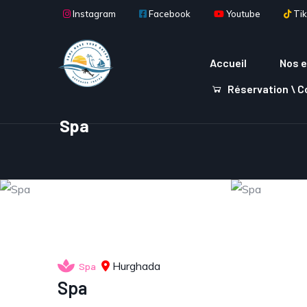
Aller au contenu principal
Instagram
Facebook
Youtube
Tik
Main navigation
Accueil
Nos e
Réservation \ 
Spa
Hurghada
Spa
Spa