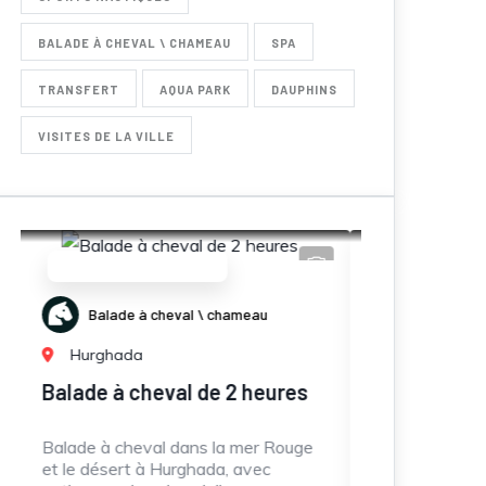
BALADE À CHEVAL \ CHAMEAU
SPA
TRANSFERT
AQUA PARK
DAUPHINS
VISITES DE LA VILLE
Nos incontournables
eau
Promenades en Mer
Hurghada
heures
Speed boat Pack
J
m
er Rouge
Location de speed boat privé ou
vec
semi-privé (3-4h) avec dauphins,
J