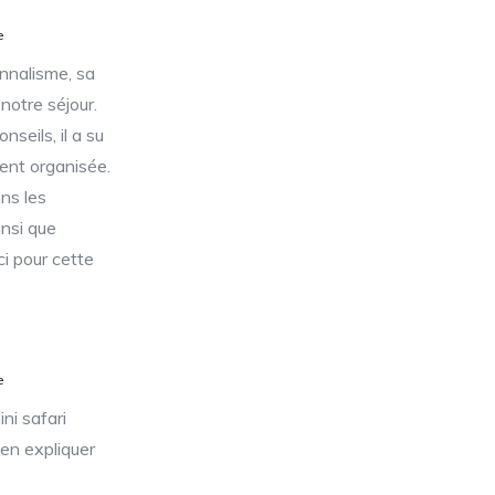
e
nnalisme, sa
notre séjour.
nseils, il a su
ent organisée.
ns les
insi que
i pour cette
e
ni safari
ien expliquer